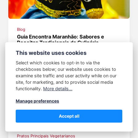
Blog
Guia Encontra Maranhão: Sabores e
Receitas Tradicionais da Culinária
Maranhense
This website uses cookies
06/09/2024
Select which cookies to opt-in to via the
checkboxes below; our website uses cookies to
examine site traffic and user activity while on our
site, for marketing, and to provide social media
functionality.
More details...
Manage preferences
Accept all
Pratos Principais Vegetarianos