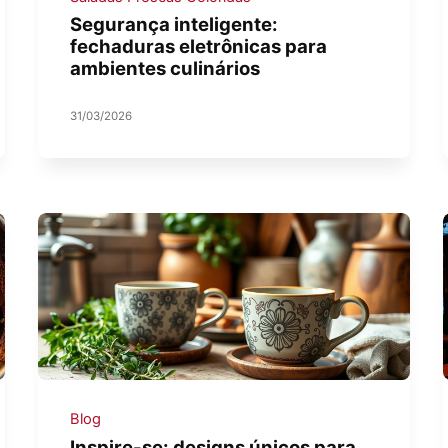
Segurança inteligente:
fechaduras eletrônicas para
ambientes culinários
31/03/2026
Blog
Inspire-se: designs únicos para